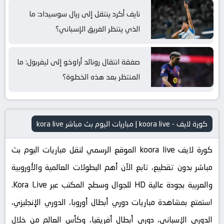
نايف أكرد ينتقل إلى ريال سوسيداد: ما
الذي ينتظر الفريق الإسباني؟
صفقة انتقال رونالد أراوخو إلى ليفربول: ما
المنتظر بعد هذه الخطوة؟
كورة لايف - koora live | مباريات اليوم بث مباشر kora live
كورة لايف koora live الموقع الرسمي لنقل مباريات اليوم بث
مباشر بدون تقطيع، تابع الآن أهم البطولات العالمية والأوروبية
والعربية بجودة عالية HD للجوال وسطح المكتب عبر Kora Live.
استمتع بمشاهدة مباريات دوري أبطال أوروبا، الدوري الإنجليزي،
الدوري الإسباني، دوري أبطال أفريقيا، وكأس العالم من خلال