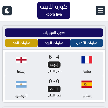
كورة لايف
koora live
جدول المباريات
مباريات الأمس
مباريات اليوم
مباريات الغد
6-4
إنتهت
فرنسا
إنجلترا
كأس العالم
0-0
إنتهت
إسبانيا
الأرجنتين
كأس العالم