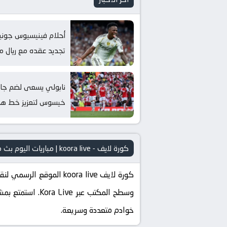
أحلام فينيسيوس جونيو
تجديد عقده مع ريال م
نابولي يسعى لضم جاب
خيسوس لتعزيز خط ه
كورة لايف - koora live | مباريات اليوم بث مباشر kora live
وسطح المكتب عبر
خوادم متعددة وسريعة.