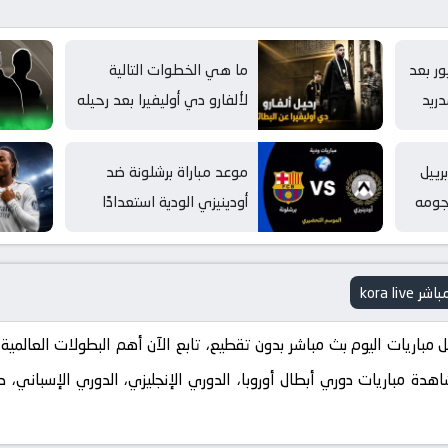
ر بعد
ما هي الخطوات التالية
دريد
لألفارو دي أوليفيرا بعد رحيله
عن البطائح؟
رييل
موعد مباراة برشلونة ضد
جومه
أودينيزي الودية استعدادًا
لموسم 2026-27
 Kora Live. استمتع بمشاهدة مباريات دوري أبطال أوروبا، الدوري الإنجليزي، الدوري ال