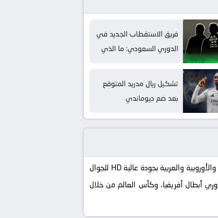
فريق الاستقطاب الجديد في
الدوري السعودي: ما الذي
ينتظر الأندية؟
تشكيل ريال مدريد المتوقع
بعد ضم ديوماندي
كورة لايف koora live الموقع الرسمي لنقل مباريات اليوم بث مباشر بدون تقطيع، تابع الآن أهم البطولات العالمية والأوروبية والعربية بجودة عالية HD للجوال
إسباني، دوري أبطال أفريقيا، وكأس العالم من خلال