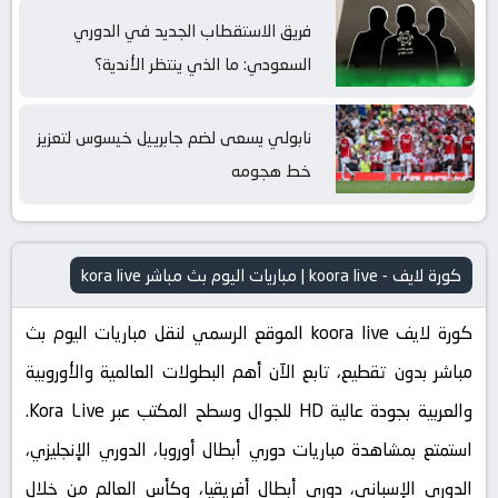
فريق الاستقطاب الجديد في الدوري
السعودي: ما الذي ينتظر الأندية؟
نابولي يسعى لضم جابرييل خيسوس لتعزيز
خط هجومه
كورة لايف - koora live | مباريات اليوم بث مباشر kora live
كورة لايف koora live الموقع الرسمي لنقل مباريات اليوم بث
مباشر بدون تقطيع، تابع الآن أهم البطولات العالمية والأوروبية
والعربية بجودة عالية HD للجوال وسطح المكتب عبر Kora Live.
استمتع بمشاهدة مباريات دوري أبطال أوروبا، الدوري الإنجليزي،
الدوري الإسباني، دوري أبطال أفريقيا، وكأس العالم من خلال