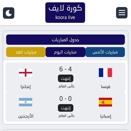
كورة لايف
koora live
جدول المباريات
مباريات الأمس
مباريات اليوم
مباريات الغد
6-4
إنتهت
فرنسا
إنجلترا
كأس العالم
0-0
إنتهت
إسبانيا
الأرجنتين
كأس العالم