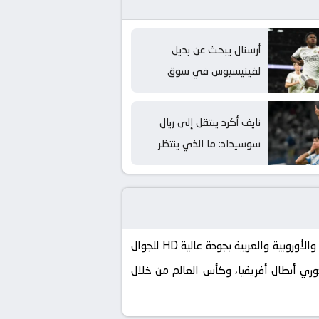
أرسنال يبحث عن بديل
لفينيسيوس في سوق
الانتقالات
نايف أكرد ينتقل إلى ريال
سوسيداد: ما الذي ينتظر
الفريق الإسباني؟
كورة لايف koora live الموقع الرسمي لنقل مباريات اليوم بث مباشر بدون تقطيع، تابع الآن أهم البطولات العالمية والأوروبية والعربية بجودة عالية HD للجوال
إسباني، دوري أبطال أفريقيا، وكأس العالم من خلال