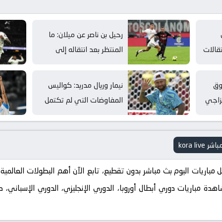
رحيل بن ناصر عن ميلان: ما
قالات
المنتظر بعد انتقاله إلى
الغرافة القطري؟
وق
نيمار وريال مدريد: كواليس
نزاجي
المفاوضات التي لم تكتمل
 Kora Live. استمتع بمشاهدة مباريات دوري أبطال أوروبا، الدوري الإنجليزي، الدوري ال