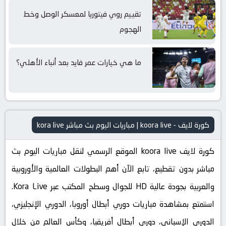
تقييم روي فيتوريا لمعسكر الوصل وخط
الهجوم
ما هي خيارات عمر فايد بعد أنباء الأهلي؟
كورة لايف - koora live | مباريات اليوم بث مباشر kora live
كورة لايف koora live الموقع الرسمي لنقل مباريات اليوم بث
مباشر بدون تقطيع، تابع الآن أهم البطولات العالمية والأوروبية
والعربية بجودة عالية HD للجوال وسطح المكتب عبر Kora Live.
استمتع بمشاهدة مباريات دوري أبطال أوروبا، الدوري الإنجليزي،
الدوري الإسباني، دوري أبطال أفريقيا، وكأس العالم من خلال