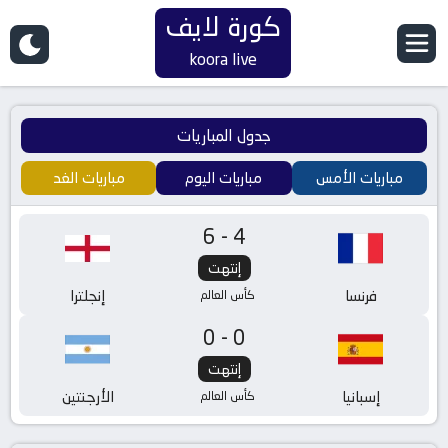
كورة لايف
koora live
جدول المباريات
مباريات الأمس
مباريات اليوم
مباريات الغد
6-4
إنتهت
فرنسا
إنجلترا
كأس العالم
0-0
إنتهت
إسبانيا
الأرجنتين
كأس العالم