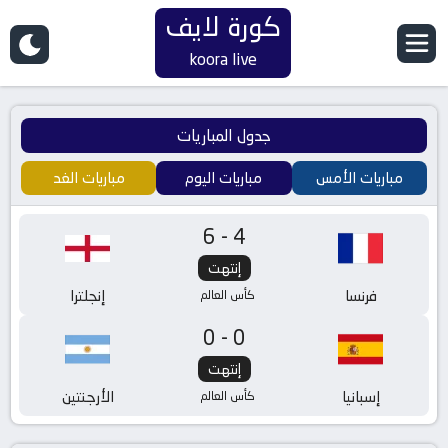
كورة لايف
koora live
جدول المباريات
مباريات الأمس
مباريات اليوم
مباريات الغد
6-4
إنتهت
فرنسا
إنجلترا
كأس العالم
0-0
إنتهت
إسبانيا
الأرجنتين
كأس العالم