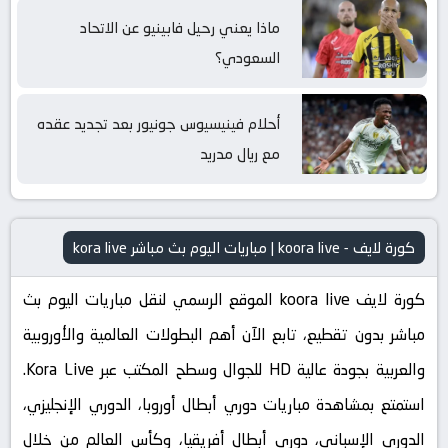
ماذا يعني رحيل فابينيو عن الاتحاد
السعودي؟
أحلام فينيسيوس جونيور بعد تجديد عقده
مع ريال مدريد
كورة لايف - koora live | مباريات اليوم بث مباشر kora live
كورة لايف koora live الموقع الرسمي لنقل مباريات اليوم بث
مباشر بدون تقطيع، تابع الآن أهم البطولات العالمية والأوروبية
والعربية بجودة عالية HD للجوال وسطح المكتب عبر Kora Live.
استمتع بمشاهدة مباريات دوري أبطال أوروبا، الدوري الإنجليزي،
الدوري الإسباني، دوري أبطال أفريقيا، وكأس العالم من خلال