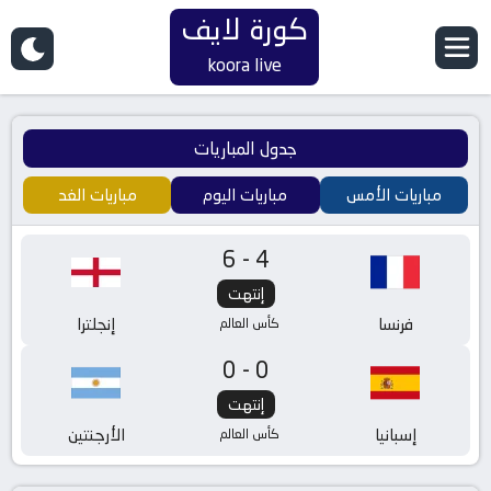
كورة لايف
koora live
جدول المباريات
مباريات الأمس
مباريات اليوم
مباريات الغد
6-4
إنتهت
فرنسا
إنجلترا
كأس العالم
0-0
إنتهت
إسبانيا
الأرجنتين
كأس العالم