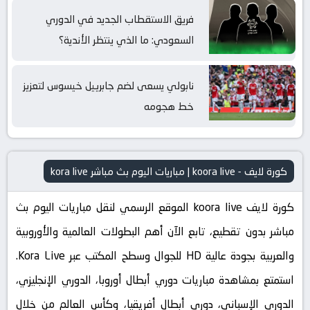
فريق الاستقطاب الجديد في الدوري
السعودي: ما الذي ينتظر الأندية؟
نابولي يسعى لضم جابرييل خيسوس لتعزيز
خط هجومه
كورة لايف - koora live | مباريات اليوم بث مباشر kora live
كورة لايف koora live الموقع الرسمي لنقل مباريات اليوم بث
مباشر بدون تقطيع، تابع الآن أهم البطولات العالمية والأوروبية
والعربية بجودة عالية HD للجوال وسطح المكتب عبر Kora Live.
استمتع بمشاهدة مباريات دوري أبطال أوروبا، الدوري الإنجليزي،
الدوري الإسباني، دوري أبطال أفريقيا، وكأس العالم من خلال