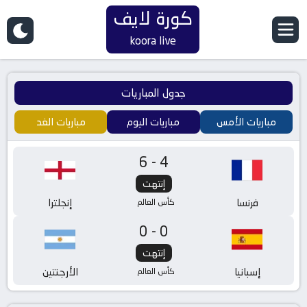
كورة لايف
koora live
جدول المباريات
مباريات الأمس
مباريات اليوم
مباريات الغد
6-4
إنتهت
فرنسا
إنجلترا
كأس العالم
0-0
إنتهت
إسبانيا
الأرجنتين
كأس العالم