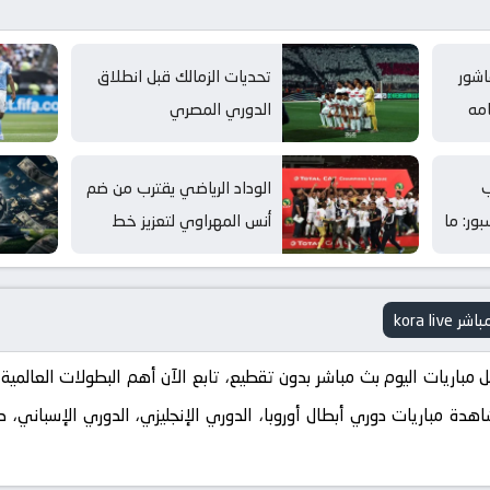
اشور
تحديات الزمالك قبل انطلاق
امه
الدوري المصري
ب
الوداد الرياضي يقترب من ضم
بور: ما
أنس المهراوي لتعزيز خط
الهجوم
 Kora Live. استمتع بمشاهدة مباريات دوري أبطال أوروبا، الدوري الإنجليزي، الدوري ال