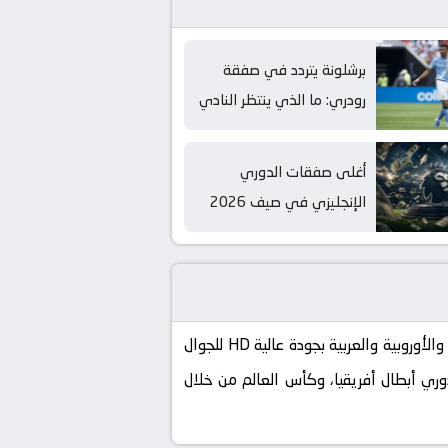
برشلونة يتردد في صفقة
رودري: ما الذي ينتظر النادي
الكتالوني؟
أغلى صفقات الدوري
الإنجليزي في صيف 2026
وتأثيرها على المنافسة
كورة لايف koora live الموقع الرسمي لنقل مباريات اليوم بث مباشر بدون تقطيع، تابع الآن أهم البطولات العالمية والأوروبية والعربية بجودة عالية HD للجوال
إسباني، دوري أبطال أفريقيا، وكأس العالم من خلال