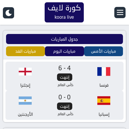
كورة لايف
koora live
جدول المباريات
مباريات الأمس
مباريات اليوم
مباريات الغد
6-4
إنتهت
فرنسا
إنجلترا
كأس العالم
0-0
إنتهت
إسبانيا
الأرجنتين
كأس العالم