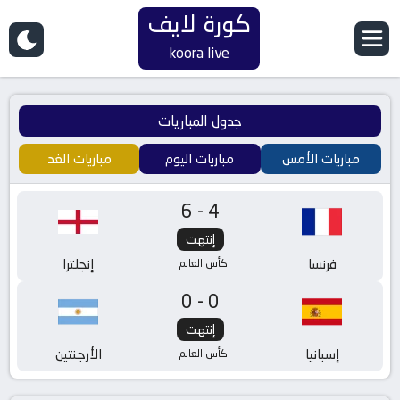
كورة لايف
koora live
جدول المباريات
مباريات الأمس
مباريات اليوم
مباريات الغد
6-4
إنتهت
فرنسا
إنجلترا
كأس العالم
0-0
إنتهت
إسبانيا
الأرجنتين
كأس العالم