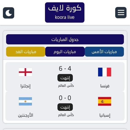
كورة لايف
koora live
جدول المباريات
مباريات الأمس
مباريات اليوم
مباريات الغد
6-4
إنتهت
فرنسا
إنجلترا
كأس العالم
0-0
إنتهت
إسبانيا
الأرجنتين
كأس العالم