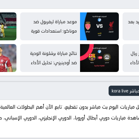
د بعد
موعد مباراة ليفربول ضد
موناكو: استعدادات قوية
للموسم الجديد
ريال
نتائج مباراة برشلونة الودية
أداء
ضد أودينيزي: تحليل الأداء
والنتيجة
 Kora Live. استمتع بمشاهدة مباريات دوري أبطال أوروبا، الدوري الإنجليزي، الدوري ال