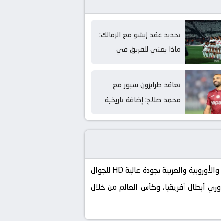
تجديد عقد إيشو مع الزمالك:
ماذا يعني للفريق في
المستقبل؟
تعاقد طرابزون سبور مع
محمد صلاح: إضافة تاريخية
للدوري التركي
كورة لايف koora live الموقع الرسمي لنقل مباريات اليوم بث مباشر بدون تقطيع، تابع الآن أهم البطولات العالمية والأوروبية والعربية بجودة عالية HD للجوال
إسباني، دوري أبطال أفريقيا، وكأس العالم من خلال