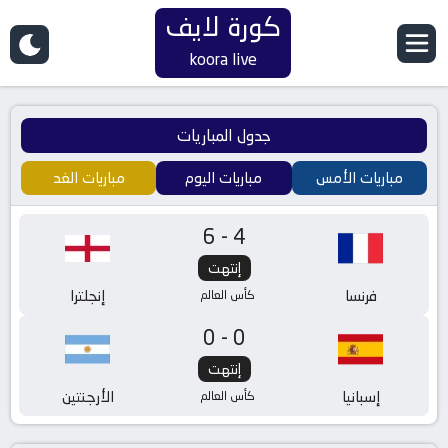
كورة لايف
koora live
جدول المباريات
مباريات الأمس
مباريات اليوم
مباريات الغد
6-4
إنتهت
فرنسا
إنجلترا
كأس العالم
0-0
إنتهت
إسبانيا
الأرجنتين
كأس العالم