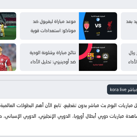
د بعد
موعد مباراة ليفربول ضد
موناكو: استعدادات قوية
للموسم الجديد
ريال
نتائج مباراة برشلونة الودية
أداء
ضد أودينيزي: تحليل الأداء
والنتيجة
 Kora Live. استمتع بمشاهدة مباريات دوري أبطال أوروبا، الدوري الإنجليزي، الدوري ال