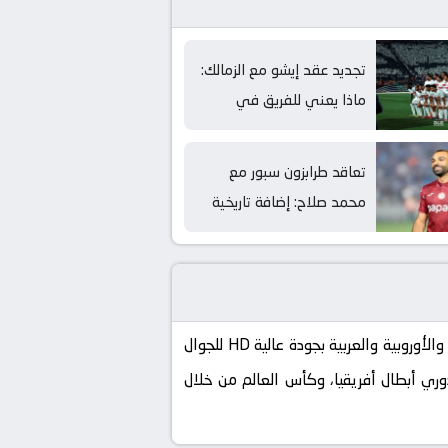
تجديد عقد إيشو مع الزمالك:
ماذا يعني للفريق في
المستقبل؟
تعاقد طرابزون سبور مع
محمد صلاح: إضافة تاريخية
للدوري التركي
كورة لايف koora live الموقع الرسمي لنقل مباريات اليوم بث مباشر بدون تقطيع، تابع الآن أهم البطولات العالمية والأوروبية والعربية بجودة عالية HD للجوال
إسباني، دوري أبطال أفريقيا، وكأس العالم من خلال